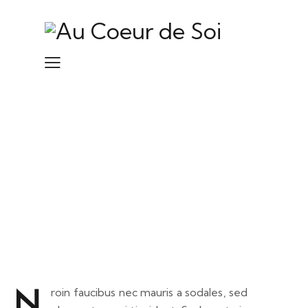
How striving for perfection can
hold us back
N
roin faucibus nec mauris a sodales, sed