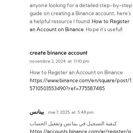
anyone looking for a detailed step-by-step
guide on creating a Binance account, here’s
a helpful resource I found:
How to Register
an Account on Binance
. Hope it’s useful!
create binance account
novembre 2, 2024
at
11:10 pm
How to Register an Account on Binance
https://www.binance.com/en/square/post/1
5710503553490?ref=775587485
بينانس
mai 7, 2025
at
5:48 pm
كيفية التسجيل في بينانس وتفعيل الحساب
https://accounts.binance.com/ar/register/p