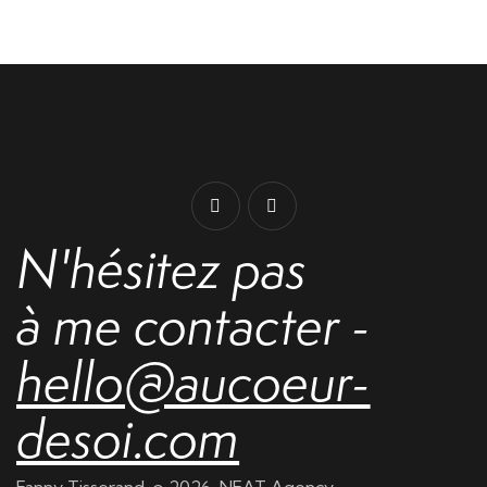
N'hésitez pas
à me contacter -
hello@aucoeur-
desoi.com
Fanny Tisserand. © 2026
NEAT Agency
.