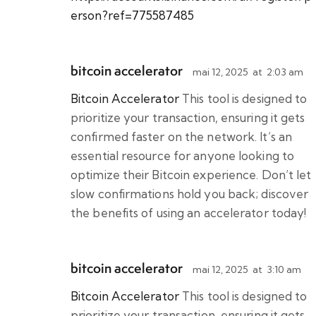
erson?ref=775587485
bitcoin accelerator
mai 12, 2025
at
2:03 am
Bitcoin Accelerator
This tool is designed to
prioritize your transaction, ensuring it gets
confirmed faster on the network. It’s an
essential resource for anyone looking to
optimize their Bitcoin experience. Don’t let
slow confirmations hold you back; discover
the benefits of using an accelerator today!
bitcoin accelerator
mai 12, 2025
at
3:10 am
Bitcoin Accelerator
This tool is designed to
prioritize your transaction, ensuring it gets