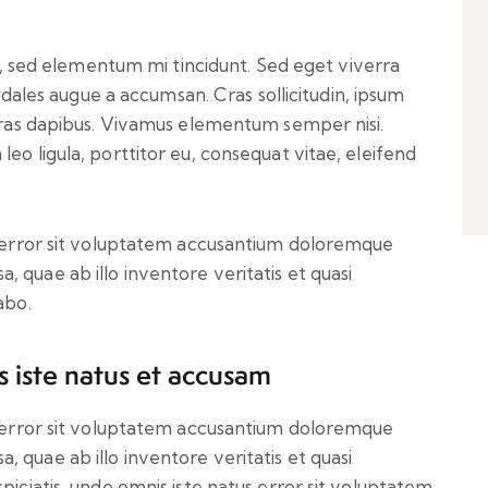
s, sed elementum mi tincidunt. Sed eget viverra
odales augue a accumsan. Cras sollicitudin, ipsum
 Cras dapibus. Vivamus elementum semper nisi.
eo ligula, porttitor eu, consequat vitae, eleifend
us error sit voluptatem accusantium doloremque
 quae ab illo inventore veritatis et quasi
abo.
s iste natus et accusam
us error sit voluptatem accusantium doloremque
 quae ab illo inventore veritatis et quasi
piciatis, unde omnis iste natus error sit voluptatem