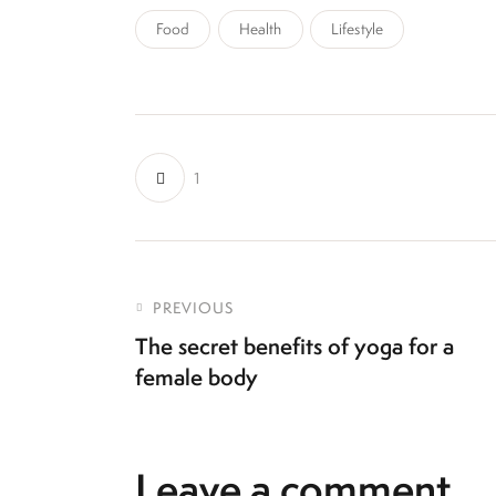
Food
Health
Lifestyle
1
PREVIOUS
The secret benefits of yoga for a
female body
Leave a comment