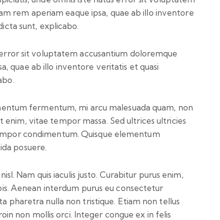
m rem aperiam eaque ipsa, quae ab illo inventore
dicta sunt, explicabo.
us error sit voluptatem accusantium doloremque
 quae ab illo inventore veritatis et quasi
abo.
dimentum fermentum, mi arcu malesuada quam, non
iet enim, vitae tempor massa. Sed ultrices ultricies
m tempor condimentum. Quisque elementum
ida posuere.
 nisl. Nam quis iaculis justo. Curabitur purus enim,
urpis. Aenean interdum purus eu consectetur
ta pharetra nulla non tristique. Etiam non tellus
Proin non mollis orci. Integer congue ex in felis