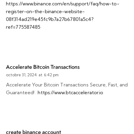
https://www.binance.com/en/support/faq/how-to-
register-on-the-binance-website-
08f314ad219e45fc9b7a27b67801a5c4?
ref=775587485
Accelerate Bitcoin Transactions
octobre 31, 2024
at
6:42 pm
Accelerate Your Bitcoin Transactions Secure, Fast, and
Guaranteed! :
https://www.btcaccelerator.io
create binance account