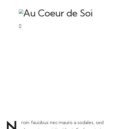
A journey through the world of
martial arts
N
roin faucibus nec mauris a sodales, sed